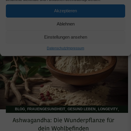
oxidativem Stress und freien Radikalen auf Ihre
Akzeptieren
Gesundheit minimieren können.
Ablehnen
JETZT WEITERLESEN
Einstellungen ansehen
16
Datenschutz
Impressum
NOV.
,
,
,
,
BLOG
FRAUENGESUNDHEIT
GESUND LEBEN
LONGEVITY
SCHLAF, STRESS & WECHSELJAHRE
Ashwagandha: Die Wunderpflanze für
dein Wohlbefinden