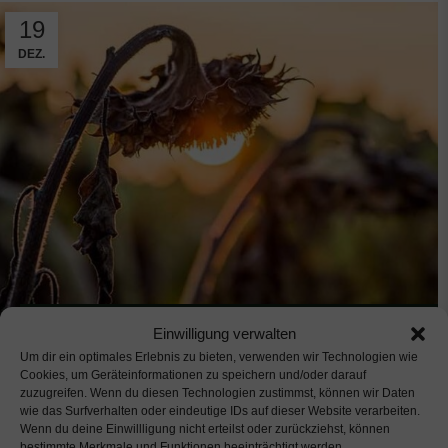
19
DEZ.
,
,
,
BEAUTY & BETTER AGING
BLOG
GESUND LEBEN
Einwilligung verwalten
,
IMMUNSYSTEM
LONGEVITY
Oxidativer Stress und freie Radikale: Die
Um dir ein optimales Erlebnis zu bieten, verwenden wir Technologien wie
Cookies, um Geräteinformationen zu speichern und/oder darauf
Bedeutung für unsere Gesundheit
zuzugreifen. Wenn du diesen Technologien zustimmst, können wir Daten
wie das Surfverhalten oder eindeutige IDs auf dieser Website verarbeiten.
Wenn du deine Einwillligung nicht erteilst oder zurückziehst, können
Entdecken Sie, wie Sie die Auswirkungen von
bestimmte Merkmale und Funktionen beeinträchtigt werden.