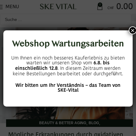
0.00
0
MENU
CHF
×
31
Webshop Wartungsarbeiten
AUG.
Um Ihnen ein noch besseres Kauferlebnis zu bieten
warten wir unseren Shop vom
6.8. bis
einschließlich 12.8
. In diesem Zeitraum werden
keine Bestellungen bearbeitet oder durchgeführt.
Wir bitten um Ihr Verständnis – das Team von
SKE-Vital
,
,
BEAUTY & BETTER AGING
BLOG
,
,
ENERGIE & LEISTUNGSSTEIGERUNG
GESUND LEBEN
Mögliche Erkrankungen durch oxidativen